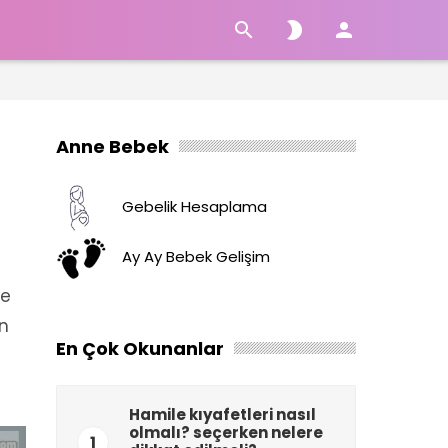



Anne Bebek
Gebelik Hesaplama
Ay Ay Bebek Gelişim
re
an
En Çok Okunanlar
Hamile kıyafetleri nasıl
olmalı? seçerken nelere
1