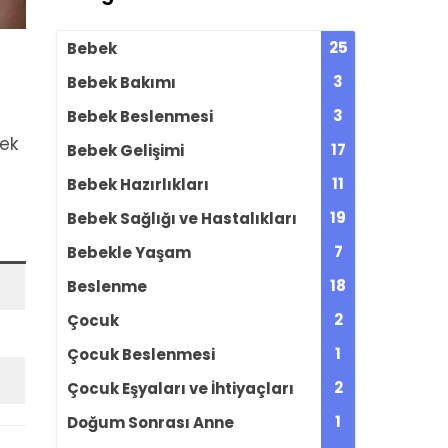
25
Bebek
3
Bebek Bakımı
3
Bebek Beslenmesi
rek
17
Bebek Gelişimi
11
Bebek Hazırlıkları
19
Bebek Sağlığı ve Hastalıkları
7
Bebekle Yaşam
18
Beslenme
2
Çocuk
1
Çocuk Beslenmesi
2
Çocuk Eşyaları ve İhtiyaçları
1
Doğum Sonrası Anne