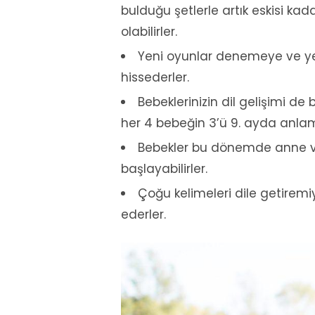
bulduğu şetlerle artık eskisi kada
olabilirler.
Yeni oyunlar denemeye ve yen
hissederler.
Bebeklerinizin dil gelişimi de
her 4 bebeğin 3’ü 9. ayda anlamlı
Bebekler bu dönemde anne ve 
başlayabilirler.
Çoğu kelimeleri dile getiremiy
ederler.