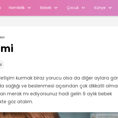
Hamilelik
Bebek
Çocuk
Künye
a
imi
imi
a
letişim kurmak biraz yorucu olsa da diğer aylara gö
da sağlığı ve beslenmesi açısından çok dikkatli olm
ları merak mı ediyorsunuz hadi gelin 9 aylık bebek
kte göz atalım.