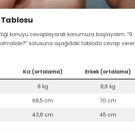
m Tablosu
ttiği konuyu cevaplayarak konumuza başlayalım. “9
 olmalıdır?” sorusuna aşağıdaki tabloda cevap vere
Kız (ortalama)
Erkek (ortalama)
8 kg
8,8 kg
68,5 cm
70 cm
43,8 cm
45 cm