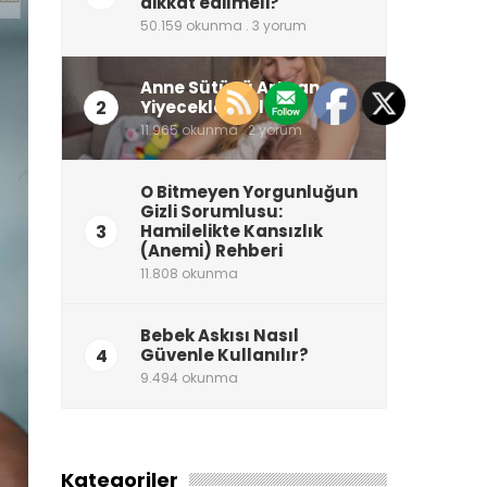
dikkat edilmeli?
50.159 okunma . 3 yorum
Anne Sütünü Artıran
2
Yiyecekler Neler?
11.965 okunma . 2 yorum
O Bitmeyen Yorgunluğun
Gizli Sorumlusu:
3
Hamilelikte Kansızlık
(Anemi) Rehberi
11.808 okunma
Bebek Askısı Nasıl
4
Güvenle Kullanılır?
9.494 okunma
Kategoriler