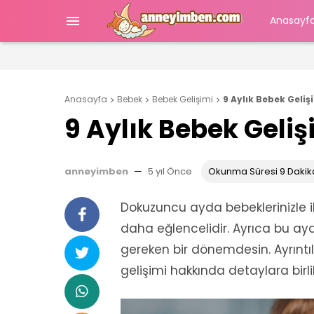

Anasayf
Anasayfa
Bebek
Bebek Gelişimi
9 Aylık Bebek Geliş



9 Aylık Bebek Geliş
anneyimben
—
5 yıl Önce
Okunma Süresi 9 Dakik
Dokuzuncu ayda bebeklerinizle i
daha eğlencelidir. Ayrıca bu ay
gereken bir dönemdesin. Ayrıntı
gelişimi hakkında detaylara birli