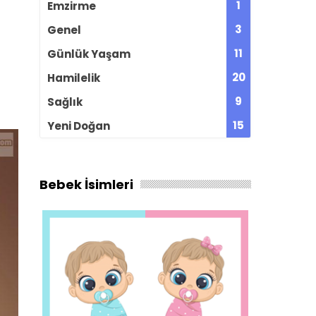
1
Emzirme
3
Genel
11
Günlük Yaşam
20
Hamilelik
9
Sağlık
15
Yeni Doğan
Bebek İsimleri