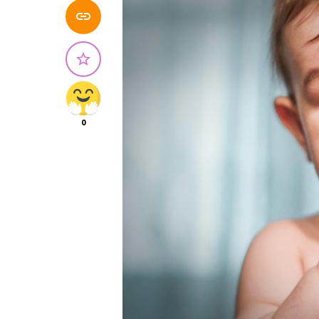


0