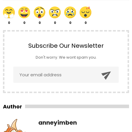
0
0
0
0
0
0
Subscribe Our Newsletter
Don't worry. We wont spam you.

Author
anneyimben