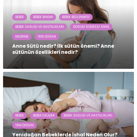
BEBEK
BEBEK BAKIMI
BEBEK BESLENMESI
BEBEK SAĞLIĞI VE HASTALIKLARI
DOĞUM SONRASI ANNE
EMZIRME
YENI DOĞAN
Anne Sütü nedir? İlk sütün önemi? Anne
sütünün özellikleri nedir?
BEBEK
BEBEK GELIŞIMI
BEBEK SAĞLIĞI VE HASTALIKLARI
YENI DOĞAN
Yenidoğan Bebeklerde İshal Neden Olur?