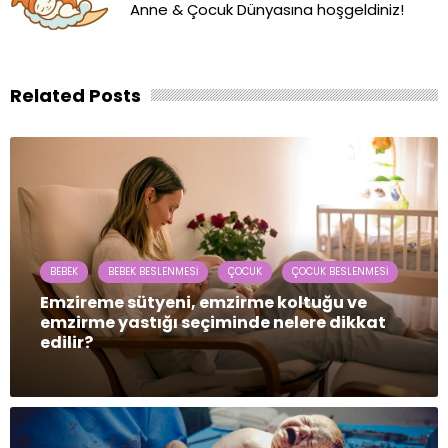
Anne & Çocuk Dünyasına hoşgeldiniz!
Related Posts
BEBEK
BEBEK BESLENMESI
ÇOCUK
ÇOCUK BESLENMESI
Emzireme sütyeni, emzirme koltuğu ve
emzirme yastığı seçiminde nelere dikkat
edilir?