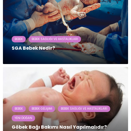
BEBEK
BEBEK SAĞLIĞI VE HASTALIKLARI
SGA Bebek Nedir?
BEBEK
BEBEK GELIŞIMI
BEBEK SAĞLIĞI VE HASTALIKLARI
YENI DOĞAN
Göbek Bağı Bakımı Nasıl Yapılmalıdır?