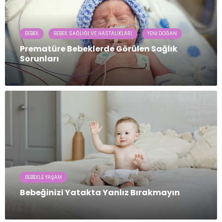
BEBEK
BEBEK SAĞLIĞI VE HASTALIKLARI
YENI DOĞAN
Prematüre Bebeklerde Görülen Sağlık
Sorunları
BEBEKLE YAŞAM
Bebeğinizi Yatakta Yanlız Bırakmayın