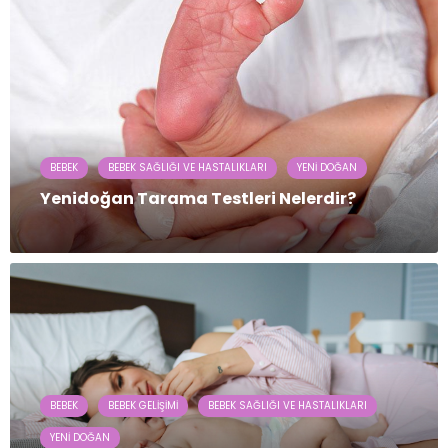
BEBEK
BEBEK SAĞLIĞI VE HASTALIKLARI
YENI DOĞAN
Yenidoğan Tarama Testleri Nelerdir?
BEBEK
BEBEK GELIŞIMI
BEBEK SAĞLIĞI VE HASTALIKLARI
YENI DOĞAN