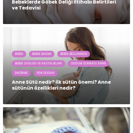
Bebeklerde Göbek Deliği İltihabı Belirtileri
ve Tedavisi
BEBEK
BEBEK BAKIMI
BEBEK BESLENMESI
BEBEK SAĞLIĞI VE HASTALIKLARI
DOĞUM SONRASI ANNE
EMZIRME
YENI DOĞAN
Anne Sütü nedir? İlk sütün önemi? Anne
sütünün özellikleri nedir?