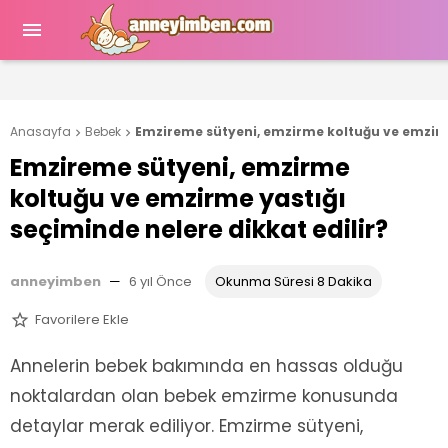

Anasayfa
Bebek
Emzireme sütyeni, emzirme koltuğu ve emzirme


Emzireme sütyeni, emzirme
koltuğu ve emzirme yastığı
seçiminde nelere dikkat edilir?
anneyimben
—
6 yıl Önce
Okunma Süresi 8 Dakika
Favorilere Ekle

Annelerin bebek bakımında en hassas olduğu
noktalardan olan bebek emzirme konusunda
detaylar merak ediliyor. Emzirme sütyeni,