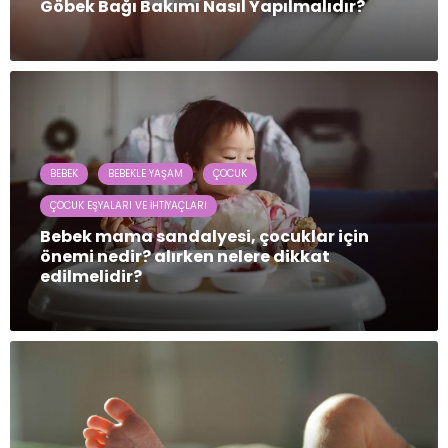
Göbek Bağı Bakımı Nasıl Yapılmalıdır?
BEBEK
BEBEKLE YAŞAM
ÇOCUK
ÇOCUK EŞYALARI VE İHTIYAÇLARI
Bebek mama sandalyesi, çocuklar için
önemi nedir? alırken nelere dikkat
edilmelidir?