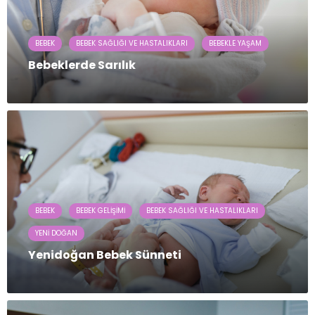
BEBEK
BEBEK SAĞLIĞI VE HASTALIKLARI
BEBEKLE YAŞAM
Bebeklerde Sarılık
BEBEK
BEBEK GELIŞIMI
BEBEK SAĞLIĞI VE HASTALIKLARI
YENI DOĞAN
Yenidoğan Bebek Sünneti