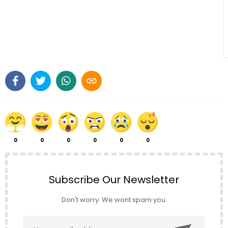

0
0
0
0
0
0
Subscribe Our Newsletter
Don't worry. We wont spam you.