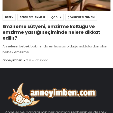
BEBEK
BEBEK BESLENMESI
ÇOCUK
ÇOCUK BESLENMESI
Emzireme sütyeni, emzirme koltuğu ve
emzirme yastığı seçiminde nelere dikkat
edilir?
Annelerin bebek bakımında en hassas olduğu noktalardan olan
bebek emzirme...
anneyimben
2.957 okunma
Anneler ve babalar için her adımda rehberlik ve destek