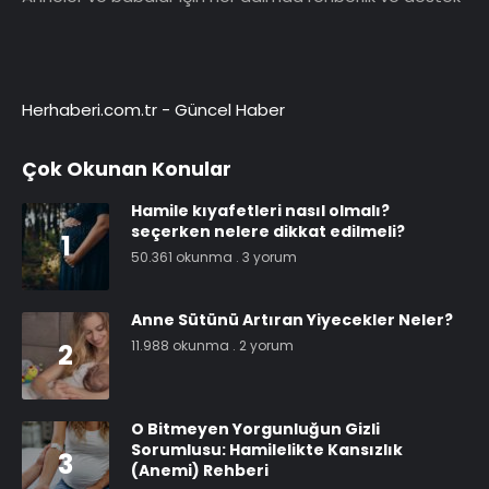
Herhaberi.com.tr
-
Güncel Haber
Çok Okunan Konular
Hamile kıyafetleri nasıl olmalı?
seçerken nelere dikkat edilmeli?
1
50.361 okunma
.
3 yorum
Anne Sütünü Artıran Yiyecekler Neler?
11.988 okunma
.
2 yorum
2
O Bitmeyen Yorgunluğun Gizli
Sorumlusu: Hamilelikte Kansızlık
3
(Anemi) Rehberi