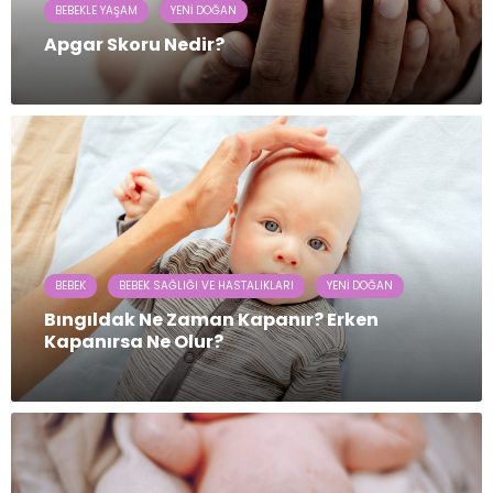
BEBEKLE YAŞAM
YENI DOĞAN
Apgar Skoru Nedir?
BEBEK
BEBEK SAĞLIĞI VE HASTALIKLARI
YENI DOĞAN
Bıngıldak Ne Zaman Kapanır? Erken
Kapanırsa Ne Olur?