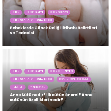
BEBEK
BEBEK BAKIMI
BEBEK GELIŞIMI
BEBEK SAĞLIĞI VE HASTALIKLARI
Bebeklerde Göbek Deliği İltihabı Belirtileri
ve Tedavisi
BEBEK
BEBEK BAKIMI
BEBEK BESLENMESI
BEBEK SAĞLIĞI VE HASTALIKLARI
DOĞUM SONRASI ANNE
EMZIRME
YENI DOĞAN
Anne Sütü nedir? İlk sütün önemi? Anne
sütünün özellikleri nedir?