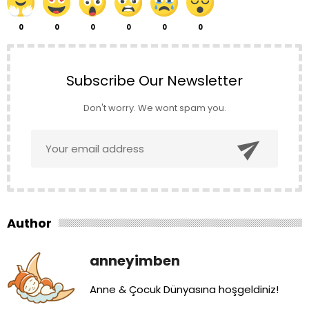
0
0
0
0
0
0
Subscribe Our Newsletter
Don't worry. We wont spam you.

Author
anneyimben
Anne & Çocuk Dünyasına hoşgeldiniz!