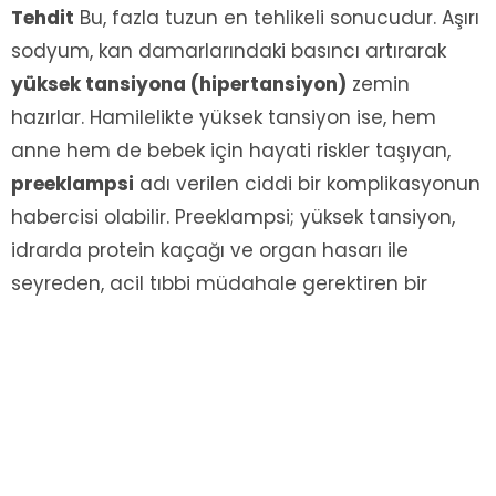
Tehdit
Bu, fazla tuzun en tehlikeli sonucudur. Aşırı
sodyum, kan damarlarındaki basıncı artırarak
yüksek tansiyona (hipertansiyon)
zemin
hazırlar. Hamilelikte yüksek tansiyon ise, hem
anne hem de bebek için hayati riskler taşıyan,
preeklampsi
adı verilen ciddi bir komplikasyonun
habercisi olabilir. Preeklampsi; yüksek tansiyon,
idrarda protein kaçağı ve organ hasarı ile
seyreden, acil tıbbi müdahale gerektiren bir
durumdur.
Altın Ölçü: O Bir Tatlı Kaşığı
Kuralı
Dünya Sağlık Örgütü (WHO) dahil olmak üzere