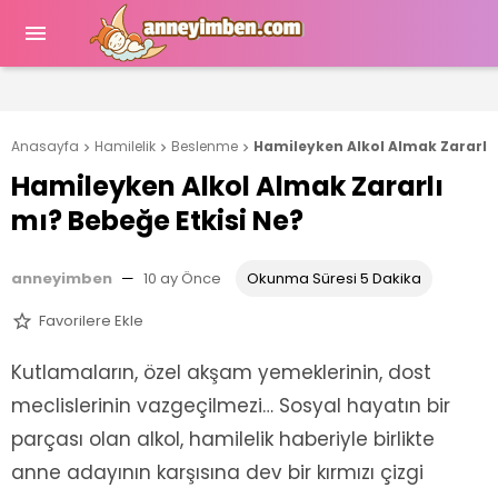

Anasayfa
Hamilelik
Beslenme
Hamileyken Alkol Almak Zararlı 



Hamileyken Alkol Almak Zararlı
mı? Bebeğe Etkisi Ne?
anneyimben
—
10 ay Önce
Okunma Süresi 5 Dakika
Favorilere Ekle

Kutlamaların, özel akşam yemeklerinin, dost
meclislerinin vazgeçilmezi… Sosyal hayatın bir
parçası olan alkol, hamilelik haberiyle birlikte
anne adayının karşısına dev bir kırmızı çizgi