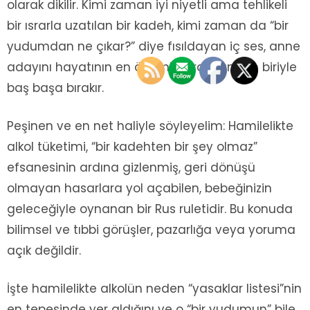
olarak dikilir. Kimi zaman iyi niyetli ama tehlikeli
bir ısrarla uzatılan bir kadeh, kimi zaman da “bir
yudumdan ne çıkar?” diye fısıldayan iç ses, anne
adayını hayatının en önemli kararlarından biriyle
baş başa bırakır.
Peşinen ve en net haliyle söyleyelim: Hamilelikte
alkol tüketimi, “bir kadehten bir şey olmaz”
efsanesinin ardına gizlenmiş, geri dönüşü
olmayan hasarlara yol açabilen, bebeğinizin
geleceğiyle oynanan bir Rus ruletidir. Bu konuda
bilimsel ve tıbbi görüşler, pazarlığa veya yoruma
açık değildir.
İşte hamilelikte alkolün neden “yasaklar listesi”nin
en tepesinde yer aldığını ve o “bir yudumun” bile