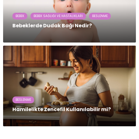
BEBEK
BEBEK SAĞLIĞI VE HASTALIKLARI
BESLENME
Bebeklerde Dudak Bağı Nedir?
BESLENME
Hamilelikte Zencefil Kullanılabilir mi?