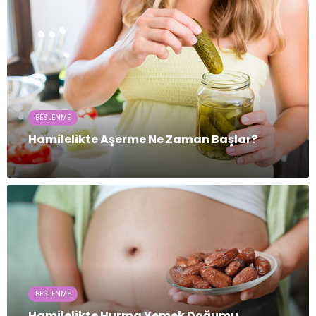
BESLENME
Hamilelikte Aşerme Ne Zaman Başlar?
BESLENME
Hamilelikte Hurma Yemek Doğumu