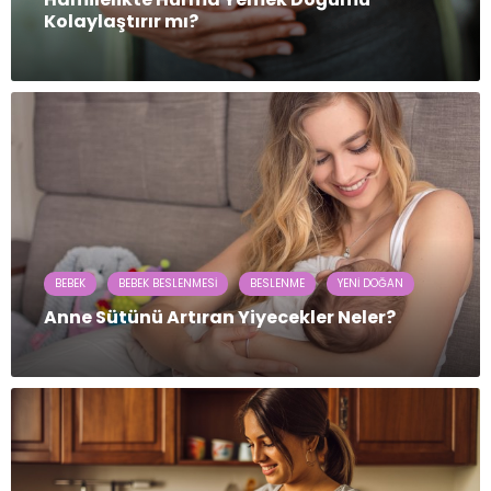
Kolaylaştırır mı?
BEBEK
BEBEK BESLENMESI
BESLENME
YENI DOĞAN
Anne Sütünü Artıran Yiyecekler Neler?