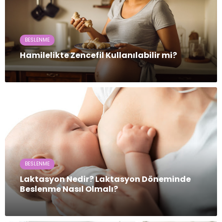
BESLENME
Hamilelikte Zencefil Kullanılabilir mi?
BESLENME
Laktasyon Nedir? Laktasyon Döneminde
Beslenme Nasıl Olmalı?