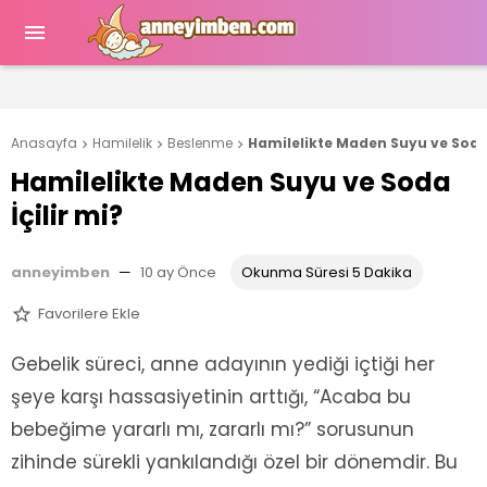

Anasayfa
Hamilelik
Beslenme
Hamilelikte Maden Suyu ve Soda 



Hamilelikte Maden Suyu ve Soda
İçilir mi?
anneyimben
—
10 ay Önce
Okunma Süresi 5 Dakika
Favorilere Ekle

Gebelik süreci, anne adayının yediği içtiği her
şeye karşı hassasiyetinin arttığı, “Acaba bu
bebeğime yararlı mı, zararlı mı?” sorusunun
zihinde sürekli yankılandığı özel bir dönemdir. Bu