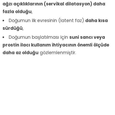
ağzı açıklıklarının (servikal dilatasyon) daha
fazla olduğu
,
Doğumun ilk evresinin (latent faz)
daha kısa
sürdüğü
,
Doğumun başlatılması için
suni sancı veya
prostin ilacı kullanım ihtiyacının önemli ölçüde
daha az olduğu
gözlemlenmiştir.
Bu ve benzeri çalışmalar, hurmanın doğum
sürecini kısaltabileceği ve tıbbi müdahale
gereksinimini azaltabileceği yönündeki
geleneksel bilgiyi destekler niteliktedir.