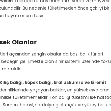
veler:
Toprakla temas eden tüm sebze ve meyveler
bulunabilir. Bu nedenle tüketilmeden önce çok iyi bir
arı hayati önem taşır.
ksek Olanlar
eri açısından zengin olsalar da bazı balık türleri
, bebeğin gelişmekte olan sinir sistemi üzerinde toksi
r metaldir.
Kılıç balığı, köpek balığı, kral uskumru ve kiremit
erinliklerinde yaşayan balıklar, en yüksek cıva oran
inlikle tüketilmemelidir. Ton balığı tüketimi ise haft
dır. Somon, hamsi, sardalya gibi küçük ve yüzey balıkla