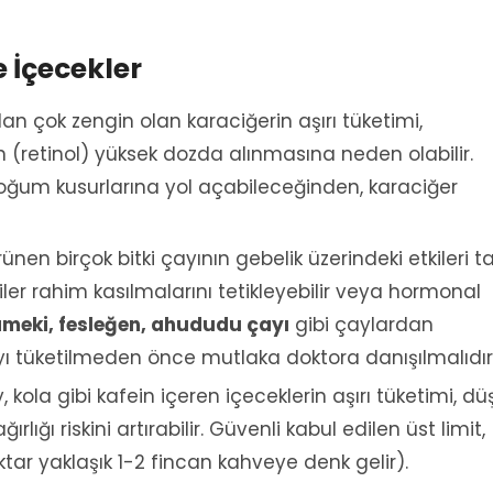
e İçecekler
an çok zengin olan karaciğerin aşırı tüketimi,
 (retinol) yüksek dozda alınmasına neden olabilir.
oğum kusurlarına yol açabileceğinden, karaciğer
en birçok bitki çayının gebelik üzerindeki etkileri 
iler rahim kasılmalarını tetikleyebilir veya hormonal
ameki, fesleğen, ahududu çayı
gibi çaylardan
çayı tüketilmeden önce mutlaka doktora danışılmalıdır
 kola gibi kafein içeren içeceklerin aşırı tüketimi, dü
ğı riskini artırabilir. Güvenli kabul edilen üst limit,
ktar yaklaşık 1-2 fincan kahveye denk gelir).