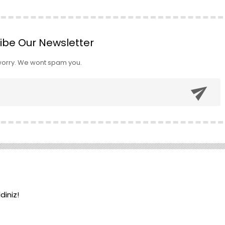
ibe Our Newsletter
worry. We wont spam you.

iniz!