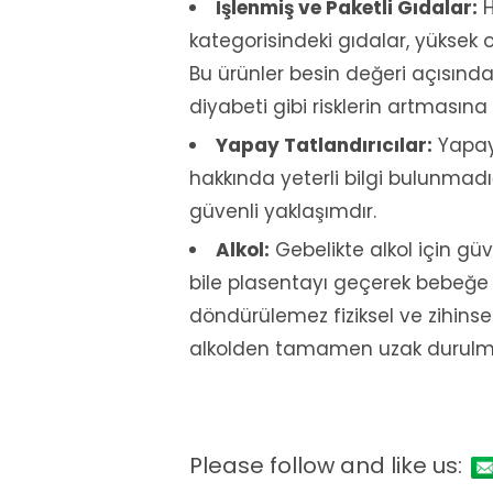
İşlenmiş ve Paketli Gıdalar:
H
kategorisindeki gıdalar, yüksek o
Bu ürünler besin değeri açısından
diyabeti gibi risklerin artmasına 
Yapay Tatlandırıcılar:
Yapay 
hakkında yeterli bilgi bulunma
güvenli yaklaşımdır.
Alkol:
Gebelikte alkol için güve
bile plasentayı geçerek bebeğe u
döndürülemez fiziksel ve zihinse
alkolden tamamen uzak durulma
Please follow and like us: