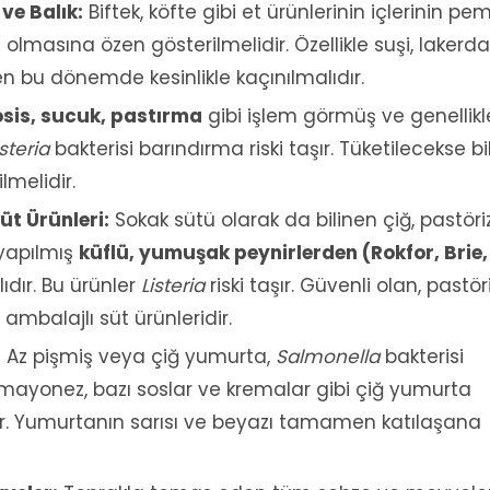
ve Balık:
Biftek, köfte gibi et ürünlerinin içlerinin pe
asına özen gösterilmelidir. Özellikle suşi, lakerda
en bu dönemde kesinlikle kaçınılmalıdır.
sis, sucuk, pastırma
gibi işlem görmüş ve genellikl
isteria
bakterisi barındırma riski taşır. Tüketilecekse bi
ilmelidir.
üt Ürünleri:
Sokak sütü olarak da bilinen çiğ, pastöri
yapılmış
küflü, yumuşak peynirlerden (Rokfor, Brie,
dır. Bu ürünler
Listeria
riski taşır. Güvenli olan, pastör
 ambalajlı süt ürünleridir.
:
Az pişmiş veya çiğ yumurta,
Salmonella
bakterisi
 mayonez, bazı soslar ve kremalar gibi çiğ yumurta
dir. Yumurtanın sarısı ve beyazı tamamen katılaşana