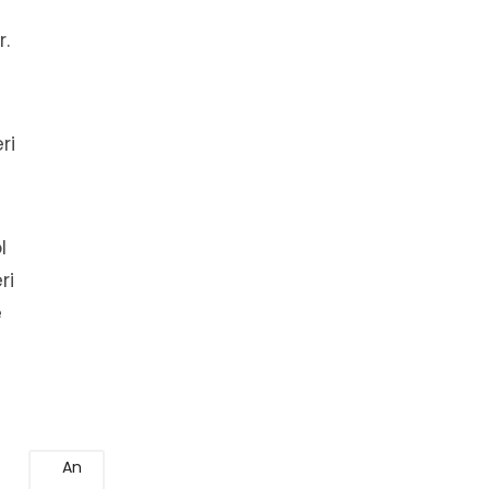
r.
ri
l
ri
e
An