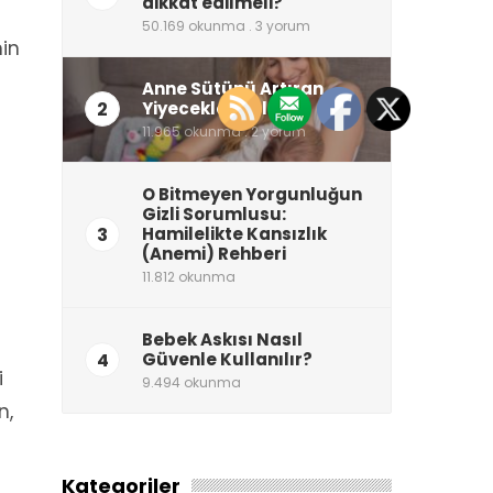
dikkat edilmeli?
50.169 okunma . 3 yorum
nin
Anne Sütünü Artıran
2
Yiyecekler Neler?
11.965 okunma . 2 yorum
O Bitmeyen Yorgunluğun
Gizli Sorumlusu:
3
Hamilelikte Kansızlık
(Anemi) Rehberi
11.812 okunma
Bebek Askısı Nasıl
4
Güvenle Kullanılır?
i
9.494 okunma
n,
Kategoriler