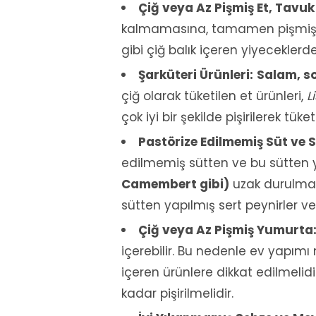
Çiğ veya Az Pişmiş Et, Tavuk 
kalmamasına, tamamen pişmiş olm
gibi çiğ balık içeren yiyeceklerd
Şarküteri Ürünleri:
Salam, so
çiğ olarak tüketilen et ürünleri,
L
çok iyi bir şekilde pişirilerek tüket
Pastörize Edilmemiş Süt ve S
edilmemiş sütten ve bu sütten 
Camembert gibi)
uzak durulmalı
sütten yapılmış sert peynirler ve
Çiğ veya Az Pişmiş Yumurta
içerebilir. Bu nedenle ev yapımı
içeren ürünlere dikkat edilmeli
kadar pişirilmelidir.