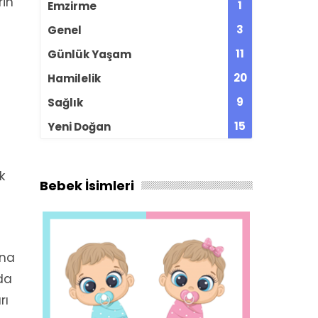
in
1
Emzirme
3
Genel
11
Günlük Yaşam
20
Hamilelik
9
Sağlık
15
Yeni Doğan
k
Bebek İsimleri
ına
ada
rı