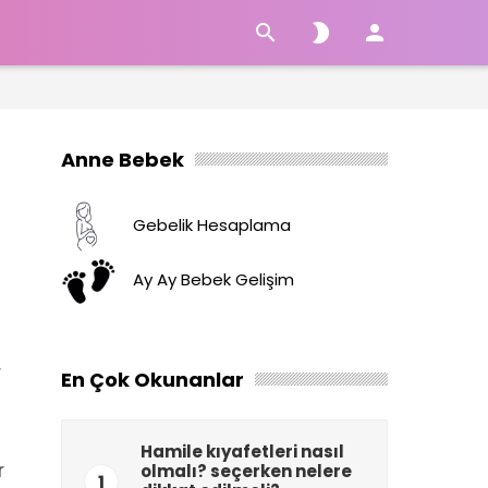



Anne Bebek
Gebelik Hesaplama
Ay Ay Bebek Gelişim
r
En Çok Okunanlar
Hamile kıyafetleri nasıl
r
olmalı? seçerken nelere
1