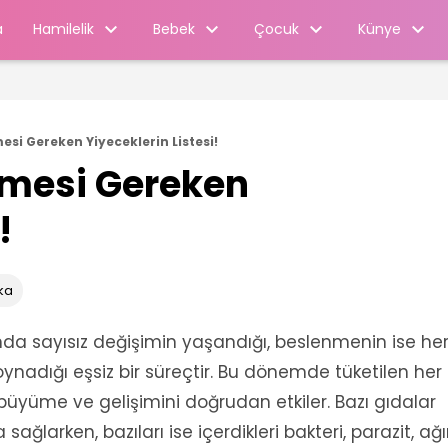
Hamilelik
Bebek
Çocuk
Künye
a
si Gereken Yiyeceklerin Listesi!
mesi Gereken
!
ka
da sayısız değişimin yaşandığı, beslenmenin ise he
oynadığı eşsiz bir süreçtir. Bu dönemde tüketilen her
büyüme ve gelişimini doğrudan etkiler. Bazı gıdalar
ağlarken, bazıları ise içerdikleri bakteri, parazit, ağı