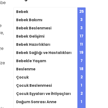
mbe
25
Bebek
3
Bebek Bakımı
e
3
Bebek Beslenmesi
le,
17
Bebek Gelişimi
11
Bebek Hazırlıkları
ze
19
Bebek Sağlığı ve Hastalıkları
7
Bebekle Yaşam
ize
18
Beslenme
2
Çocuk
1
Çocuk Beslenmesi
2
Çocuk Eşyaları ve İhtiyaçları
1
Doğum Sonrası Anne