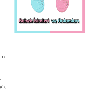
tam
.
şük,