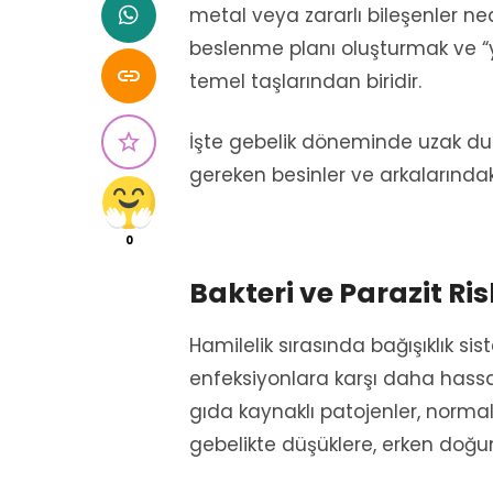
metal veya zararlı bileşenler neden
beslenme planı oluşturmak ve “yasa

temel taşlarından biridir.

İşte gebelik döneminde uzak duru
gereken besinler ve arkalarındak
0
Bakteri ve Parazit Ri
Hamilelik sırasında bağışıklık si
enfeksiyonlara karşı daha hassas
gıda kaynaklı patojenler, normal
gebelikte düşüklere, erken doğum