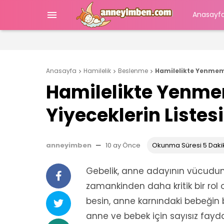

Anasayf
Anasayfa
Hamilelik
Beslenme
Hamilelikte Yenmeme



Hamilelikte Yenme
Yiyeceklerin Listesi
anneyimben
—
10 ay Önce
Okunma Süresi 5 Daki
Gebelik, anne adayının vücudun
zamankinden daha kritik bir rol 
besin, anne karnındaki bebeğin 
anne ve bebek için sayısız fayda s