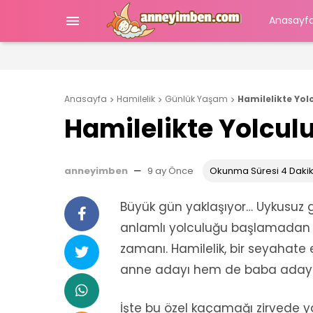

Anasayf
Anasayfa
Hamilelik
Günlük Yaşam
Hamilelikte Yol



Hamilelikte Yolcul
anneyimben
—
9 ay Önce
Okunma Süresi 4 Daki
Büyük gün yaklaşıyor… Uykusuz g
anlamlı yolculuğu başlamadan 
zamanı. Hamilelik, bir seyahate
anne adayı hem de baba adayı iç
İşte bu özel kaçamağı zirvede y