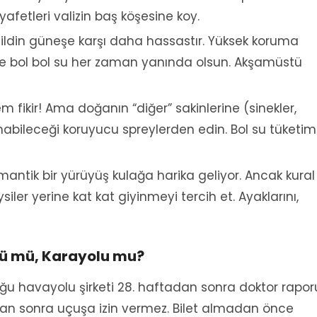
yafetleri valizin baş köşesine koy.
cildin güneşe karşı daha hassastır. Yüksek koruma
ve bol bol su her zaman yanında olsun. Akşamüstü
fikir! Ama doğanın “diğer” sakinlerine (sinekler,
anabileceği koruyucu spreylerden edin. Bol su tüketim
mantik bir yürüyüş kulağa harika geliyor. Ancak kural
iler yerine kat kat giyinmeyi tercih et. Ayaklarını,
zü mü, Karayolu mu?
Çoğu havayolu şirketi 28. haftadan sonra doktor rapor
adan sonra uçuşa izin vermez. Bilet almadan önce