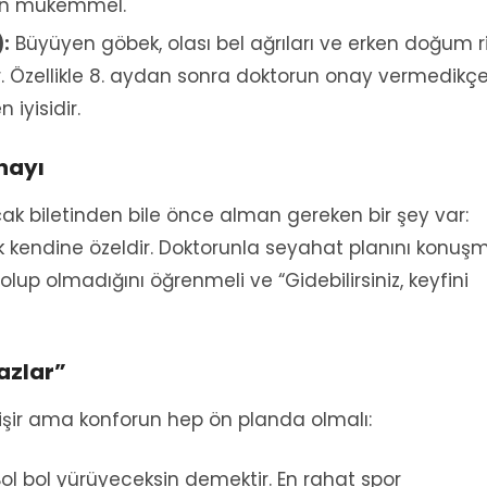
için mükemmel.
:
Büyüyen göbek, olası bel ağrıları ve erken doğum ri
r. Özellikle 8. aydan sonra doktorun onay vermedikç
iyisidir.
Onayı
k biletinden bile önce alman gereken bir şey var:
k kendine özeldir. Doktorunla seyahat planını konuşm
lup olmadığını öğrenmeli ve “Gidebilirsiniz, keyfini
azlar”
işir ama konforun hep ön planda olmalı:
ol bol yürüyeceksin demektir. En rahat spor