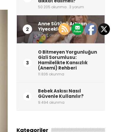
dikkat edilmeli?
50.205 okunma . 3 yorum
Anne Sütünü Artıran
2
Yiyecekler Neler?
11.965 okunma . 2 yorum
O Bitmeyen Yorgunluğun
Gizli Sorumlusu:
3
Hamilelikte Kansızlık
(Anemi) Rehberi
11.836 okunma
Bebek Askısı Nasıl
4
Güvenle Kullanılır?
9.494 okunma
Kategoriler