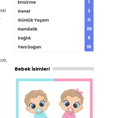
1
Emzirme
ski
3
Genel
e
11
Günlük Yaşam
20
Hamilelik
9
Sağlık
15
Yeni Doğan
alı,
Bebek İsimleri