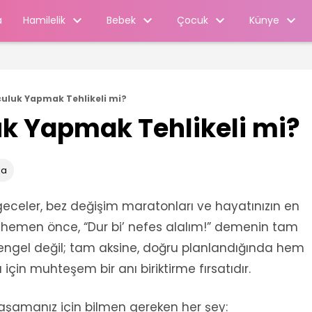
Hamilelik
Bebek
Çocuk
Künye
a
culuk Yapmak Tehlikeli mi?
uk Yapmak Tehlikeli mi?
ka
eceler, bez değişim maratonları ve hayatınızın en
hemen önce, “Dur bi’ nefes alalım!” demenin tam
 engel değil; tam aksine, doğru planlandığında hem
in muhteşem bir anı biriktirme fırsatıdır.
aşamanız için bilmen gereken her şey: