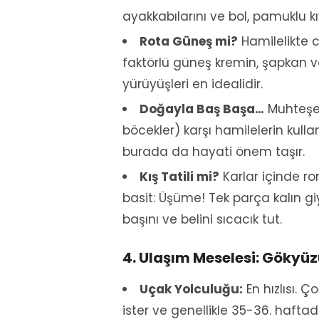
ayakkabılarını ve bol, pamuklu kı
Rota Güneş mi?
Hamilelikte 
faktörlü güneş kremin, şapkan 
yürüyüşleri en idealidir.
Doğayla Baş Başa…
Muhteşem 
böcekler) karşı hamilelerin kull
burada da hayati önem taşır.
Kış Tatili mi?
Karlar içinde ro
basit: Üşüme! Tek parça kalın giys
başını ve belini sıcacık tut.
4. Ulaşım Meselesi: Gökyü
Uçak Yolculuğu:
En hızlısı. 
ister ve genellikle 35-36. haft