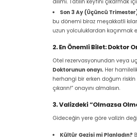
dilimi. Tatilin keyfini çıkarmak 
Son 3 Ay (Üçüncü Trimester)
bu dönemi biraz meşakkatli kıla
uzun yolculuklardan kaçınmak en 
2. En Önemli Bilet: Doktor 
Otel rezervasyonundan veya uça
Doktorunun onayı.
Her hamileli
herhangi bir erken doğum riskin o
çıkarın!” onayını almalısın.
3. Valizdeki “Olmazsa Olm
Gideceğin yere göre valizin değ
Kültür Gezisi mi Planladın?
B