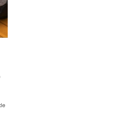
)
kle