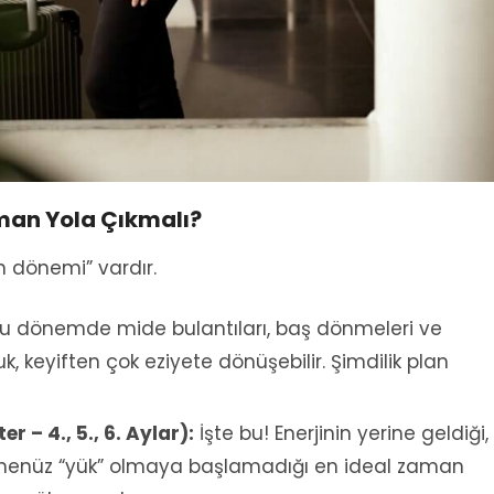
man Yola Çıkmalı?
ın dönemi” vardır.
u dönemde mide bulantıları, baş dönmeleri ve
uk, keyiften çok eziyete dönüşebilir. Şimdilik plan
r – 4., 5., 6. Aylar):
İşte bu! Enerjinin yerine geldiği,
ın henüz “yük” olmaya başlamadığı en ideal zaman