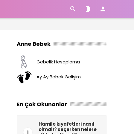



Anne Bebek
Gebelik Hesaplama
Ay Ay Bebek Gelişim
En Çok Okunanlar
Hamile kıyafetleri nasıl
olmalı? seçerken nelere
1