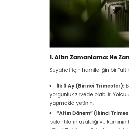
1. Altın Zamanlama: Ne Za
Seyahat için hamileliğin bir “alt
İlk 3 Ay (Birinci Trimester):
B
yorgunluk zirvede olabilir. Yolcul
yapmakla yetinin.
“Altın Dönem” (İkinci Trimeste
bulantıların azaldığı ve karnın