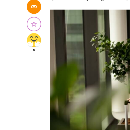


0