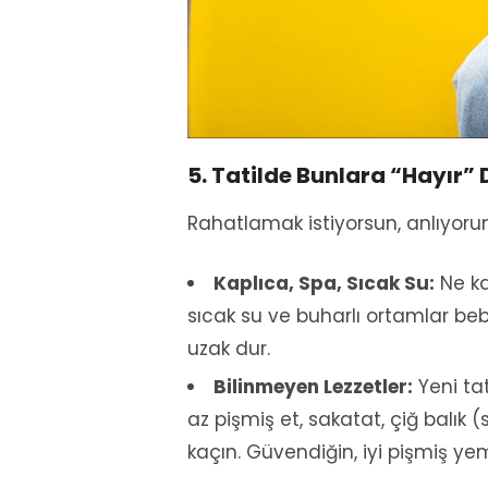
5. Tatilde Bunlara “Hayır” 
Rahatlamak istiyorsun, anlıyorum
Kaplıca, Spa, Sıcak Su:
Ne ka
sıcak su ve buharlı ortamlar beb
uzak dur.
Bilinmeyen Lezzetler:
Yeni tat
az pişmiş et, sakatat, çiğ balık 
kaçın. Güvendiğin, iyi pişmiş yem