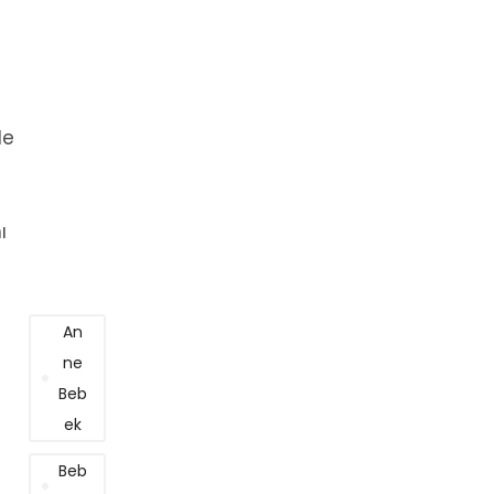
le
ı
An
Ne
Beb
Ek
Beb