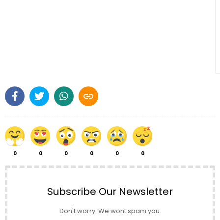

0
0
0
0
0
0
Subscribe Our Newsletter
Don't worry. We wont spam you.