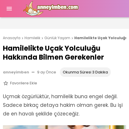

Anasayfa
Hamilelik
Günlük Yaşam
Hamilelikte Uçak Yolculuğu



Hamilelikte Uçak Yolculuğu
Hakkında Bilmen Gerekenler
anneyimben
—
9 ay Önce
Okunma Süresi 3 Dakika
Favorilere Ekle

Uçmak özgürlüktür, hamilelik buna engel değil.
Sadece birkaç detaya hakim olman gerek. Bu işi
de en havalı şekilde çözeceğiz.