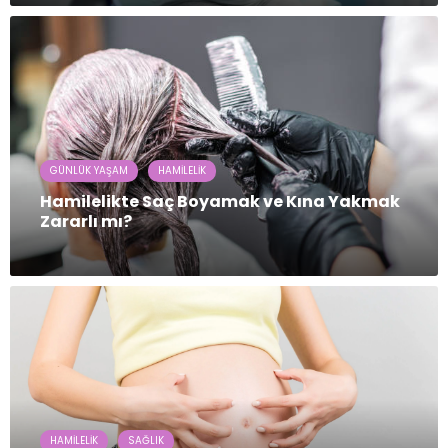
GÜNLÜK YAŞAM
HAMILELIK
Hamilelikte Saç Boyamak ve Kına Yakmak
Zararlı mı?
HAMILELIK
SAĞLIK