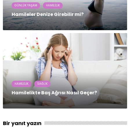
GÜNLÜK YAŞAM
HAMILELIK
Hamileler Denize Girebilir mi?
HAMILELIK
SAĞLIK
Hamilelikte Baş Ağrısı Nasıl Geçer?
Bir yanıt yazın