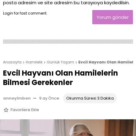
posta adresim ve site adresim bu tarayıcıya kaydedilsin.
Login
for fast comment.
Yorum gönder
Anasayfa
Hamilelik
Günlük Yaşam
Evcil Hayvanı Olan Hamilele



Evcil Hayvanı Olan Hamilelerin
Bilmesi Gerekenler
anneyimben
—
9 ay Önce
Okunma Süresi 3 Dakika
Favorilere Ekle
