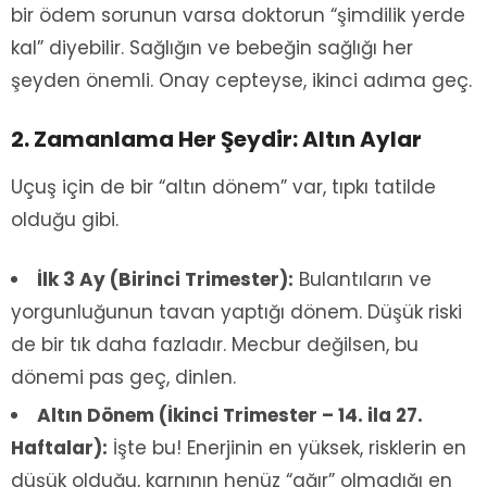
bir ödem sorunun varsa doktorun “şimdilik yerde
kal” diyebilir. Sağlığın ve bebeğin sağlığı her
şeyden önemli. Onay cepteyse, ikinci adıma geç.
2. Zamanlama Her Şeydir: Altın Aylar
Uçuş için de bir “altın dönem” var, tıpkı tatilde
olduğu gibi.
İlk 3 Ay (Birinci Trimester):
Bulantıların ve
yorgunluğunun tavan yaptığı dönem. Düşük riski
de bir tık daha fazladır. Mecbur değilsen, bu
dönemi pas geç, dinlen.
Altın Dönem (İkinci Trimester – 14. ila 27.
Haftalar):
İşte bu! Enerjinin en yüksek, risklerin en
düşük olduğu, karnının henüz “ağır” olmadığı en