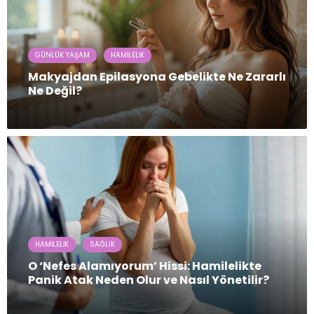
GÜNLÜK YAŞAM
HAMILELIK
Makyajdan Epilasyona Gebelikte Ne Zararlı
Ne Değil?
HAMILELIK
SAĞLIK
O ‘Nefes Alamıyorum’ Hissi: Hamilelikte
Panik Atak Neden Olur ve Nasıl Yönetilir?