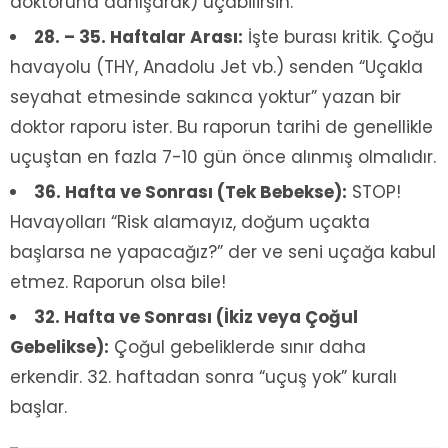
doktoruna danışarak) uçabilirsin.
28. – 35. Haftalar Arası:
İşte burası kritik. Çoğu
havayolu (THY, Anadolu Jet vb.) senden “Uçakla
seyahat etmesinde sakınca yoktur” yazan bir
doktor raporu ister. Bu raporun tarihi de genellikle
uçuştan en fazla 7-10 gün önce alınmış olmalıdır.
36. Hafta ve Sonrası (Tek Bebekse):
STOP!
Havayolları “Risk alamayız, doğum uçakta
başlarsa ne yapacağız?” der ve seni uçağa kabul
etmez. Raporun olsa bile!
32. Hafta ve Sonrası (İkiz veya Çoğul
Gebelikse):
Çoğul gebeliklerde sınır daha
erkendir. 32. haftadan sonra “uçuş yok” kuralı
başlar.