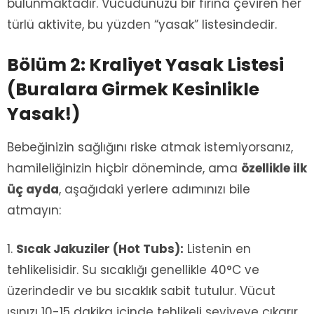
bulunmaktadır. Vücudunuzu bir fırına çeviren her
türlü aktivite, bu yüzden “yasak” listesindedir.
Bölüm 2: Kraliyet Yasak Listesi
(Buralara Girmek Kesinlikle
Yasak!)
Bebeğinizin sağlığını riske atmak istemiyorsanız,
hamileliğinizin hiçbir döneminde, ama
özellikle ilk
üç ayda
, aşağıdaki yerlere adımınızı bile
atmayın:
Sıcak Jakuziler (Hot Tubs):
Listenin en
tehlikelisidir. Su sıcaklığı genellikle 40°C ve
üzerindedir ve bu sıcaklık sabit tutulur. Vücut
ısınızı 10-15 dakika içinde tehlikeli seviyeye çıkarır.