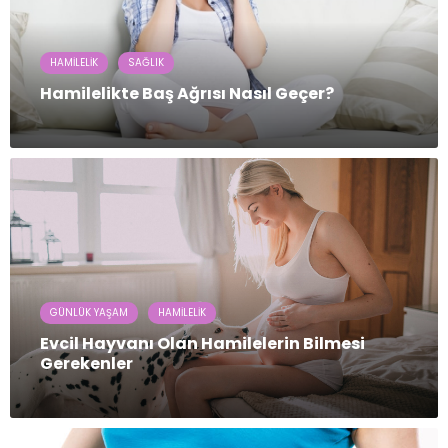
HAMILELIK
SAĞLIK
Hamilelikte Baş Ağrısı Nasıl Geçer?
GÜNLÜK YAŞAM
HAMILELIK
Evcil Hayvanı Olan Hamilelerin Bilmesi
Gerekenler