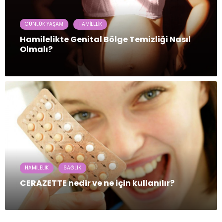
GÜNLÜK YAŞAM
HAMILELIK
Hamilelikte Genital Bölge Temizliği Nasıl
Olmalı?
HAMILELIK
SAĞLIK
CERAZETTE nedir ve ne için kullanılır?