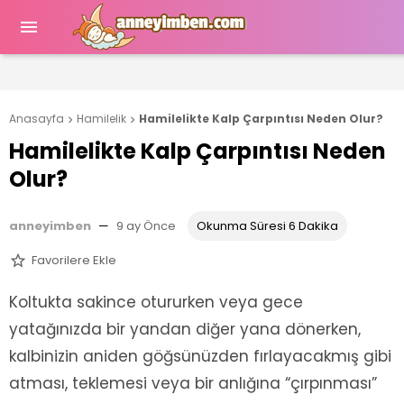

Anasayfa
Hamilelik
Hamilelikte Kalp Çarpıntısı Neden Olur?


Hamilelikte Kalp Çarpıntısı Neden
Olur?
anneyimben
—
9 ay Önce
Okunma Süresi 6 Dakika
Favorilere Ekle

Koltukta sakince otururken veya gece
yatağınızda bir yandan diğer yana dönerken,
kalbinizin aniden göğsünüzden fırlayacakmış gibi
atması, teklemesi veya bir anlığına “çırpınması”