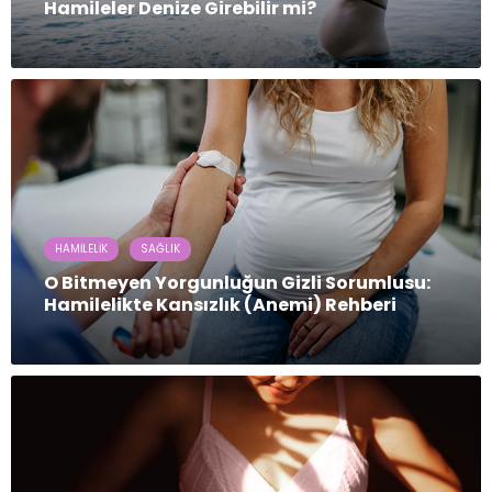
Hamileler Denize Girebilir mi?
HAMILELIK
SAĞLIK
O Bitmeyen Yorgunluğun Gizli Sorumlusu:
Hamilelikte Kansızlık (Anemi) Rehberi