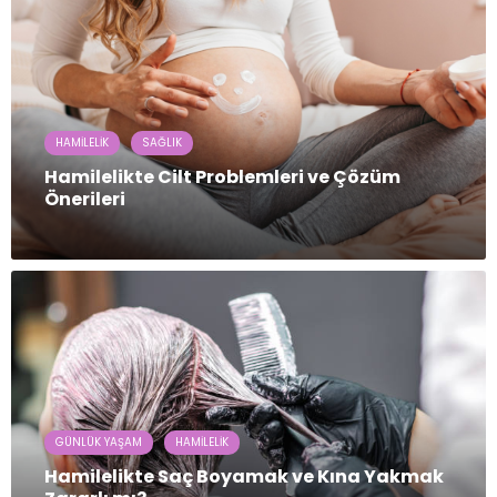
HAMILELIK
SAĞLIK
Hamilelikte Cilt Problemleri ve Çözüm
Önerileri
GÜNLÜK YAŞAM
HAMILELIK
Hamilelikte Saç Boyamak ve Kına Yakmak