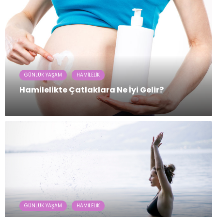
GÜNLÜK YAŞAM
HAMILELIK
Hamilelikte Çatlaklara Ne İyi Gelir?
GÜNLÜK YAŞAM
HAMILELIK