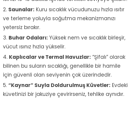
Saunalar:
Kuru sıcaklık vücudunuzu hızla ısıtır
ve terleme yoluyla soğutma mekanizmanızı
yetersiz bırakır.
Buhar Odaları:
Yüksek nem ve sıcaklık birleşir,
vücut ısınız hızla yükselir.
Kaplıcalar ve Termal Havuzlar:
“Şifalı” olarak
bilinen bu suların sıcaklığı, genellikle bir hamile
için güvenli olan seviyenin çok üzerindedir.
“Kaynar” Suyla Doldurulmuş Küvetler:
Evdeki
küvetinizi bir jakuziye çevirirseniz, tehlike aynıdır.
Bölüm 3: Güvenli Liman – Ilık
Banyoların Kraliyet Fermanı