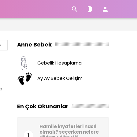



Anne Bebek
Gebelik Hesaplama
Ay Ay Bebek Gelişim
ç
En Çok Okunanlar
Hamile kıyafetleri nasıl
olmalı? seçerken nelere
1