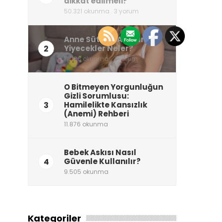
dikkat edilmeli?
50.321 okunma . 3 yorum
Anne Sütünü Artıran
2
Yiyecekler Neler?
11.986 okunma . 2 yorum
O Bitmeyen Yorgunluğun
Gizli Sorumlusu:
3
Hamilelikte Kansızlık
(Anemi) Rehberi
11.876 okunma
Bebek Askısı Nasıl
4
Güvenle Kullanılır?
9.505 okunma
Kategoriler