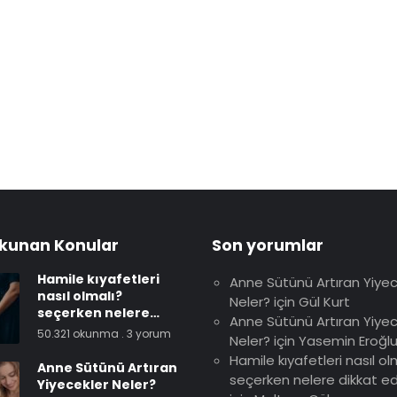
kunan Konular
Son yorumlar
Hamile kıyafetleri
Anne Sütünü Artıran Yiyec
nasıl olmalı?
Neler?
için
Gül Kurt
seçerken nelere
Anne Sütünü Artıran Yiyec
dikkat edilmeli?
50.321 okunma
.
3 yorum
Neler?
için
Yasemin Eroğl
Hamile kıyafetleri nasıl ol
Anne Sütünü Artıran
seçerken nelere dikkat ed
Yiyecekler Neler?