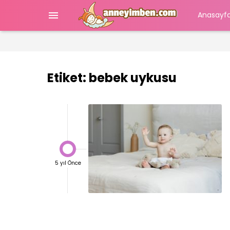

Anasayf
Etiket:
bebek uykusu

5 yıl Önce