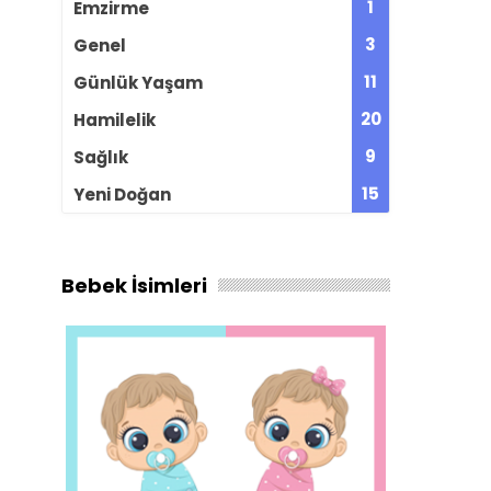
1
Emzirme
3
Genel
11
Günlük Yaşam
20
Hamilelik
9
Sağlık
15
Yeni Doğan
Bebek İsimleri