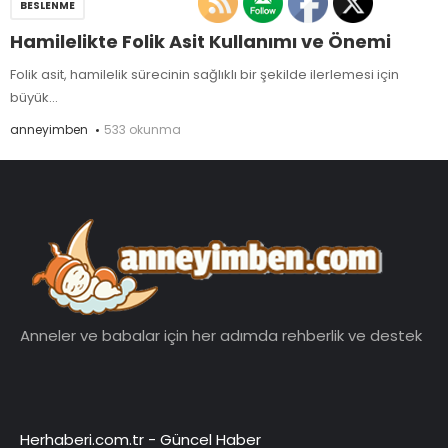
BESLENME
Hamilelikte Folik Asit Kullanımı ve Önemi
Folik asit, hamilelik sürecinin sağlıklı bir şekilde ilerlemesi için
büyük...
anneyimben
533 okunma
Anneler ve babalar için her adımda rehberlik ve destek
Herhaberi.com.tr
-
Güncel Haber