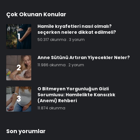
Çok Okunan Konular
Hamile kıyafetleri nasıl olmalı?
seçerken nelere dikkat edilmeli?
1
50.317 okunma
.
3 yorum
Anne Sütünü Artıran Yiyecekler Neler?
11.986 okunma
.
2 yorum
2
O Bitmeyen Yorgunluğun Gizli
Sorumlusu: Hamilelikte Kansızlık
3
(Anemi) Rehberi
11.874 okunma
Son yorumlar