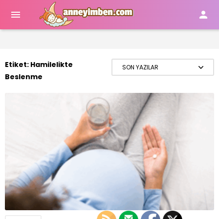


Etiket:
Hamilelikte
Beslenme