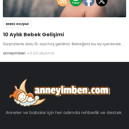
BEBEK GELIŞIMI
10 Aylık Bebek Gelişimi
Sürprizlerle dolu 10. aya hoş geldiniz. Bebeğiniz bu ay içerisinde...
anneyimben
3.021 okunma
Anneler ve babalar için her adımda rehberlik ve destek