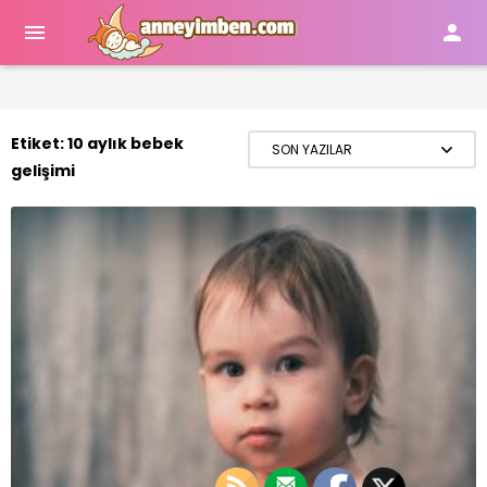


Etiket:
10 aylık bebek
gelişimi