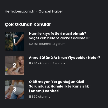
Herhaberi.com.tr
-
Güncel Haber
Çok Okunan Konular
Hamile kıyafetleri nasıl olmalı?
seçerken nelere dikkat edilmeli?
1
50.291 okunma
.
3 yorum
Anne Sütünü Artıran Yiyecekler Neler?
11.984 okunma
.
2 yorum
2
O Bitmeyen Yorgunluğun Gizli
Sorumlusu: Hamilelikte Kansızlık
3
(Anemi) Rehberi
11.860 okunma